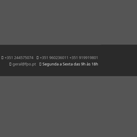
+351 244575074
+351 960236011 +351 919919801
geral@fpo.pt
Segunda a Sexta das 9h às 18h