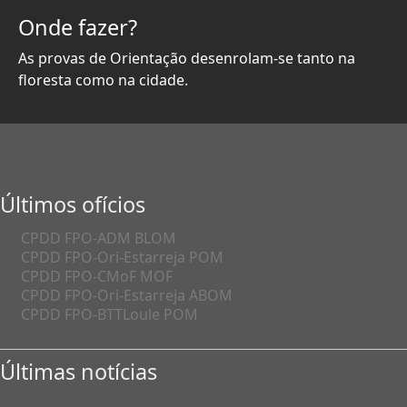
Onde fazer?
As provas de Orientação desenrolam-se tanto na
floresta como na cidade.
Últimos ofícios
CPDD FPO-ADM BLOM
CPDD FPO-Ori-Estarreja POM
CPDD FPO-CMoF MOF
CPDD FPO-Ori-Estarreja ABOM
CPDD FPO-BTTLoule POM
Últimas notícias