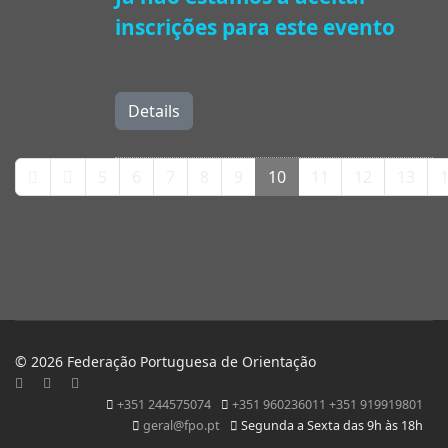
inscrições para este evento
Details
5
6
7
8
9
10
11
12
13
© 2026 Federação Portuguesa de Orientação
+351 244575074
+351 960236011 +351 919919801
geral@fpo.pt
Segunda a Sexta das 9h às 18h