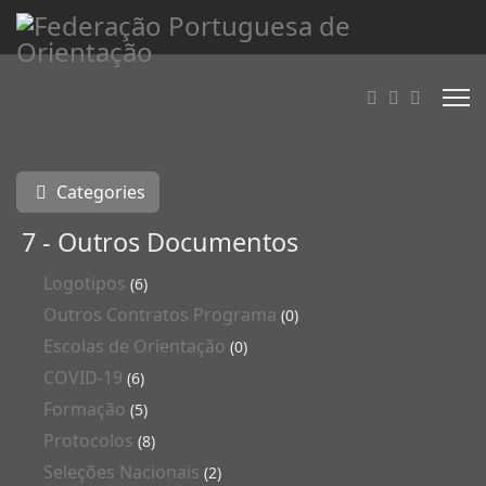
Categories
7 - Outros Documentos
Logotipos
(6)
Outros Contratos Programa
(0)
Escolas de Orientação
(0)
COVID-19
(6)
Formação
(5)
Protocolos
(8)
Seleções Nacionais
(2)