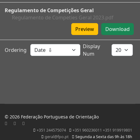
Regulamento de Competições Geral
Regulamento de Competies Geral 2023.pdf
Preview
Download
Display
Ordering
Num
© 2026 Federação Portuguesa de Orientação
+351 244575074
+351 960236011 +351 919919801
geral@fpo.pt
Segunda a Sexta das 9h às 18h