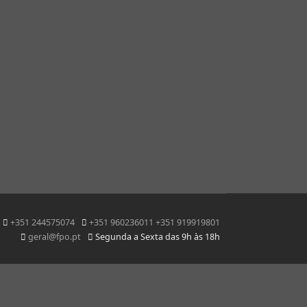
+351 244575074
+351 960236011 +351 919919801
geral@fpo.pt
Segunda a Sexta das 9h às 18h