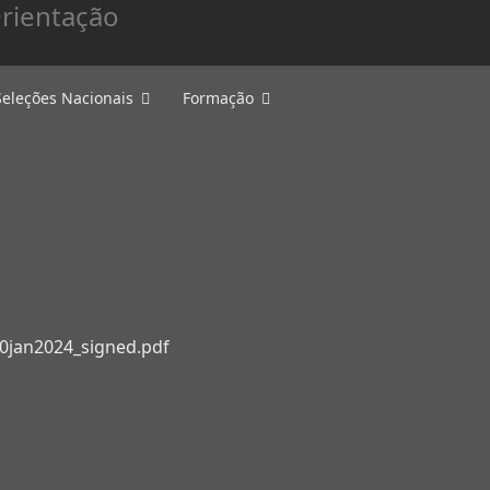
Seleções Nacionais
Formação
O
0jan2024_signed.pdf