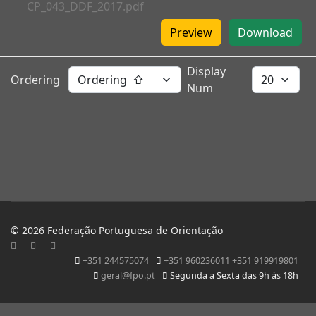
CP_043_DDF_2017.pdf
Preview
Download
Display
Ordering
Num
© 2026 Federação Portuguesa de Orientação
+351 244575074
+351 960236011 +351 919919801
geral@fpo.pt
Segunda a Sexta das 9h às 18h