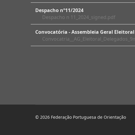
Despacho nº11/2024
Despacho n 11_2024_signed.pdf
Convocatória - Assembleia Geral Eleitora
Convocatria__AG_Eleitoral_Delegados_9
© 2026 Federação Portuguesa de Orientação