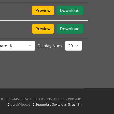
Preview
Download
Preview
Download
Display Num
+351 244575074
+351 960236011 +351 919919801
geral@fpo.pt
Segunda a Sexta das 9h às 18h