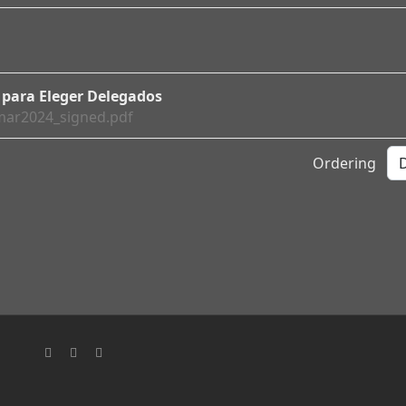
l para Eleger Delegados
mar2024_signed.pdf
Ordering